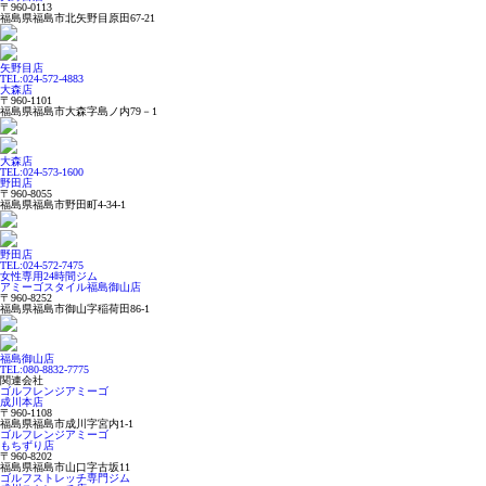
〒960-0113
福島県福島市北矢野目原田67-21
矢野目店
TEL:024-572-4883
大森店
〒960-1101
福島県福島市大森字島ノ内79－1
大森店
TEL:024-573-1600
野田店
〒960-8055
福島県福島市野田町4-34-1
野田店
TEL:024-572-7475
女性専用24時間ジム
アミーゴスタイル福島御山店
〒960-8252
福島県福島市御山字稲荷田86-1
福島御山店
TEL:080-8832-7775
関連会社
ゴルフレンジアミーゴ
成川本店
〒960-1108
福島県福島市成川字宮内1-1
ゴルフレンジアミーゴ
もちずり店
〒960-8202
福島県福島市山口字古坂11
ゴルフストレッチ専門ジム