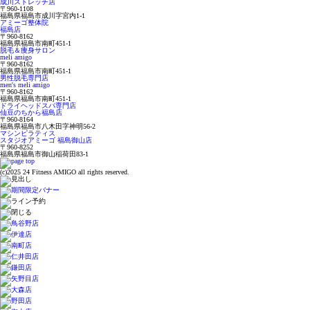
成川ストレッチ店
〒960-1108
福島県福島市成川字宮内1-1
アミーゴ整体院
福島店
〒960-8162
福島県福島市南町451-1
脱毛＆痩身サロン
meli amigo
〒960-8162
福島県福島市南町451-1
男性脱毛専門店
men's meli amigo
〒960-8162
福島県福島市南町451-1
ドライヘッドスパ専門店
仙豆のちから福島店
〒960-8164
福島県福島市八木田字神明56-2
マシンピラティス
スタジオアミーゴ 福島御山店
〒960-8252
福島県福島市御山稲荷田83-1
(c)2025 24 Fitness AMIGO all rights reserved.