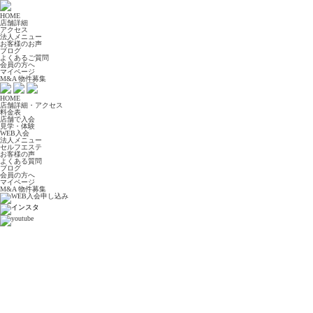
HOME
店舗詳細
アクセス
法人メニュー
お客様のお声
ブログ
よくあるご質問
会員の方へ
マイページ
M&A 物件募集
HOME
店舗詳細・アクセス
料金表
店舗で入会
見学・体験
WEB入会
法人メニュー
セルフエステ
お客様の声
よくある質問
ブログ
会員の方へ
マイページ
M&A 物件募集