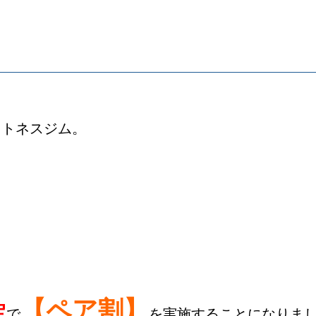
【ペア割】
定
で
を実施することになりまし