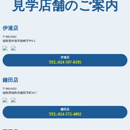
見学店舗のご案内
伊達店
〒960-0502
福島県伊達市箱崎字中6-1
伊達店
TEL:024-597-8195
鎌田店
〒960-0102
福島県福島市鎌田字町34-7
鎌田店
TEL:024-572-4092