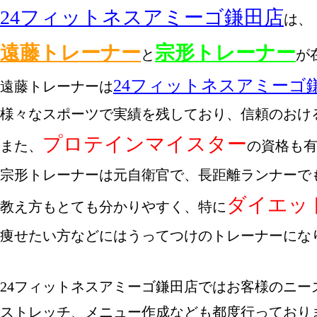
24フィットネスアミーゴ
鎌田店
遠藤トレーナー
宗形トレーナー
と
が
24フィットネスアミーゴ
遠藤トレーナーは
様々なスポーツで実績を残しており、信頼のおける
プロテインマイスター
また、
の資格も有
宗形トレーナーは元自衛官で、長距離ランナーでも
ダイエッ
教え方もとても分かりやすく、特に
痩せたい方などにはうってつけのトレーナーになり
24フィットネスアミーゴ鎌田店ではお客様のニー
ストレッチ、メニュー作成なども都度行っておりま