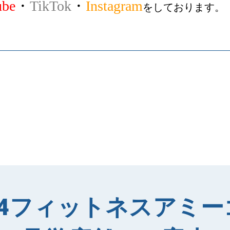
ube
・
TikTok
・
Instagram
をしております。

24フィットネス
アミー