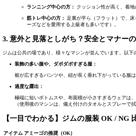
ランニング中心の方：
クッション性が高く、着地
筋トレ中心の方：
足裏が平ら（フラット）で、床
ーズなどを愛用する上級者も多いです）。
3. 意外と見落としがち？安全とマナー
ジムは公共の場であり、様々なマシンが並んでいます。以下
装飾の多い服や、ダボダボすぎる服：
裾が広すぎるパンツや、紐が長く垂れ下がっている服は
過度な露出：
極端に短いボトムスや、布面積が小さすぎるウェアは、
（使用後のマシンは、備え付けのタオルとスプレーで拭
【一目でわかる】ジムの服装 OK / NG 
アイテム
アミーゴの推奨（OK）