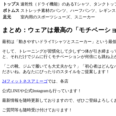
トップス
速乾性（ドライ機能）のあるTシャツ、タンクトッ
ボトムス
ストレッチ素材のパンツ、ハーフパンツ、レギンス
足元
室内用のスポーツシューズ、スニーカー
まとめ：ウェアは最高の「モチベーシ
最初は「動きやすいドライTシャツとスニーカー」という最
そして、トレーニングが習慣化して少しずつ体が引き締まっ
と、それだけでジムに行くモチベーションが何倍にも跳ね上
「この靴、ジムで履いても大丈夫かな？」「初心者はどんな
ださいね。あなたにぴったりのスタイルをご提案します！
2
4フィットネスアミーゴ
では、各店
公式LINEや公式Instagramも行っています！
最新情報を随時更新しておりますので、ぜひご登録よろしく
ご質問等も随時受け付けております！