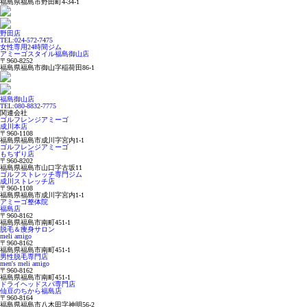
福島県福島市野田町4-34-1
野田店
TEL:024-572-7475
女性専用24時間ジム
アミーゴスタイル福島御山店
〒960-8252
福島県福島市御山字稲荷田86-1
福島御山店
TEL:080-8832-7775
関連会社
ゴルフレンジアミーゴ
成川本店
〒960-1108
福島県福島市成川字宮内1-1
ゴルフレンジアミーゴ
もちずり店
〒960-8202
福島県福島市山口字古坂11
ゴルフストレッチ専門ジム
成川ストレッチ店
〒960-1108
福島県福島市成川字宮内1-1
アミーゴ整体院
福島店
〒960-8162
福島県福島市南町451-1
脱毛＆痩身サロン
meli amigo
〒960-8162
福島県福島市南町451-1
男性脱毛専門店
men's meli amigo
〒960-8162
福島県福島市南町451-1
ドライヘッドスパ専門店
仙豆のちから福島店
〒960-8164
福島県福島市八木田字神明56-2