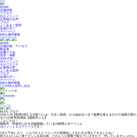
HOME
店舗詳細
アクセス
法人メニュー
お客様のお声
ブログ
よくあるご質問
会員の方へ
マイページ
M&A 物件募集
HOME
店舗詳細・アクセス
料金表
店舗で入会
見学・体験
WEB入会
法人メニュー
セルフエステ
お客様の声
よくある質問
ブログ
会員の方へ
マイページ
M&A 物件募集
BLOG
ブログ
2026.5.26
【効率2倍】なぜ筋トレは「大きい筋肉」から始めるべき？順番を変えるだけで成果が変わ
る3つの科学的理由【福島市ジム】
こんにちは！
福島市・伊達市に計８店舗展開している24時間スポーツジム
24フィットネスアミーゴ
です！
5月も下旬に入り、ジムでのトレーニングが習慣化してきた方も増えてきましたね！
皆さんはジムに来てマシンを回る時、どのような順番で鍛えていますか？「空いているマシンから