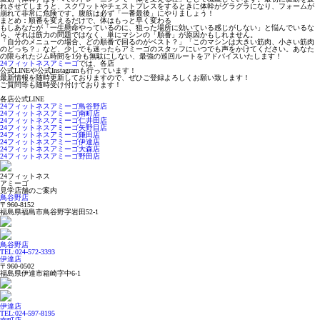
れさせてしまうと、スクワットやチェストプレスをするときに体幹がグラグラになり、フォームが
崩れて非常に危険です。腹筋は必ず「一番最後」にやりましょう！
まとめ：順番を変えるだけで、体はもっと早く変わる
もしあなたが「一生懸命やっているのに、狙った場所に効いている感じがしない」と悩んでいるな
ら、それは筋力の問題ではなく、単にマシンの「順番」が原因かもしれません。
「自分のメニューの場合、どの順番で回るのがベスト？」「このマシンは大きい筋肉、小さい筋肉
のどっち？」など、少しでも迷ったらアミーゴのスタッフにいつでも声をかけてください。あなた
の限られたジム時間を1分も無駄にしない、最強の巡回ルートをアドバイスいたします！
2
4フィットネスアミーゴ
では、各店
公式LINEや公式Instagramも行っています！
最新情報を随時更新しておりますので、ぜひご登録よろしくお願い致します！
ご質問等も随時受け付けております！
各店公式LINE
24フィットネスアミーゴ鳥谷野店
24フィットネスアミーゴ南町店
24フィットネスアミーゴ仁井田店
24フィットネスアミーゴ矢野目店
24フィットネスアミーゴ鎌田店
24フィットネスアミーゴ伊達店
24フィットネスアミーゴ大森店
24フィットネスアミーゴ野田店
24フィットネス
アミーゴ
見学店舗のご案内
鳥谷野店
〒960-8152
福島県福島市鳥谷野字岩田52-1
鳥谷野店
TEL:024-572-3393
伊達店
〒960-0502
福島県伊達市箱崎字中6-1
伊達店
TEL:024-597-8195