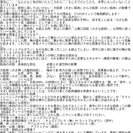
適当に…」「なんとなく気が向いたところから…」もしそうだとしたら、非常にもったいないこと
をしています。
筋トレには、絶対に崩してはいけない「大筋群（大きい筋肉）から小筋群（小さい筋肉）の順番で
鍛える」という黄金ルールが存在します。
なぜ腕や腹筋から始めてはいけないのか？その理由を、3つのポイントで徹底解説します！
1. 小さい筋肉が先にバテると、大きい筋肉を「追い込めない」
これが最も大きな理由です。人間の体は、大きな筋肉を動かす時に、必ず近くにある「小さな筋
肉」をサポート役（補助筋）として使っています。
チェストプレス（胸のトレーニング）を例に挙げると：
胸の大胸筋（大きな筋肉）を鍛える時、実は二の腕の「上腕三頭筋（小さな筋肉）」も同時に使っ
てバーを押し出しています。
順番を間違えるとどうなる？：
もし先に「二の腕のマシン」をやって腕をパンパンに疲れさせてしまうと、その後にチェストプレ
スをやろうとした際、胸が疲れる前に「腕が先に限界を迎えてバーが上がらなくなる」という現象
が起きます。これでは、本来メインで鍛えたかった胸の筋肉に十分な刺激を与えることができませ
ん。
背中（ラットプルダウン）をやる前に腕（力こぶ）を鍛えてしまい、背中に効く前に握力や腕が負
けてしまうのも全く同じ原理です。
2. スタミナ（エネルギー）が満タンの時に大物を仕留める
筋肉の体積が大きければ大きいほど、それを動かすために必要なエネルギー（糖質や酸素）の量は
莫大になります。
筋肉の分類
具体的な部位
必要エネ
疲労時の影響
ルギー
大筋群（大き
脚（大腿四頭筋）、
極めて多
体力が減った状態で行うと、高重量が扱えず、フォー
い筋肉）
お尻、背中、胸
い
ムが崩れて腰や膝の怪我に直結する。
小筋群（小さ
二の腕、肩、腹筋、
少ない
体力が減っていても、ある程度ピンポイントで集中し
い筋肉）
ふくらはぎ
て追い込むことが可能。
ジムに来たばかりの「元気100%」の状態のときに、最もエネルギーを消費する「脚」や「背中」と
いった大物種目を終わらせるのが、タイムパフォーマンスの観点からも最も賢い選択です。
3. 代謝を上げる「成長ホルモン」の分泌量が激変する
大きい筋肉を動かすということは、それだけ多くの筋肉繊維を刺激するということです。
ホルモンのブースター効果：
トレーニングの最初にスクワットなどの大きな種目を行うと、脳から「成長ホルモン」や「テスト
ステロン」といった、脂肪を燃やし筋肉を合成する強力なホルモンが大量に分泌されます。
後半の種目にも恩恵が：
最初に体内のホルモン分泌のスイッチを最大に入れておくことで、後半に行う小さな筋肉（二の腕
や腹筋など）のトレーニング効果まで、連動して引き上げられるというボーナスが発生します。
【結論】アミーゴで実践すべき正しい順番
明日からは、ジムに来たら以下の「上から順」にマシンを選んでみてください。
下半身（一番大きい）：
レッグプレス など
上半身の多関節種目（大きい）：
チェストプレス（胸）や ラットプルダウン（背中）
腕・肩（小さい）：
アームカール（力こぶ）や ショルダープレス（肩）
体幹・お腹（最後）：
アブドミナル（腹筋）
※注意：腹筋はなぜ最後？
腹筋（体幹）はすべてのトレーニングで「体を支える柱」として機能しています。最初に腹筋を疲