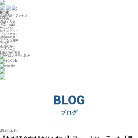
HOME
店舗詳細・アクセス
料金表
店舗で入会
見学・体験
WEB入会
法人メニュー
セルフエステ
お客様の声
よくある質問
ブログ
会員の方へ
マイページ
M&A 物件募集
BLOG
ブログ
2026.5.16