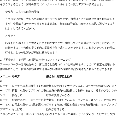
をプラスすることで、深部の筋肉（インナーマッスル）まで一気にアプローチできます。
やり方（太ももの前側の場合）：
うつ伏せになり、太ももの前側にローラーを当てます。普通はここで前後にゴロゴロ転がしま
すが、今回は「ローラーを当てたまま静止し、膝を曲げ伸ばし（かかとをお尻に近づけるよう
に）」してみてください。
メリット：
筋肉をピンポイントで押さえたまま動かすことで、癒着していた筋膜がバリバリと剥がれ、た
だ転がすよりも何倍も早く筋肉の柔軟性を取り戻すことができます。これをスクワットの前に
行うと、しゃがむ深さが劇的に変わります！
2. 「不安定さ」を利用した最強の体幹（コア）トレーニング
フォームローラーは円柱なので、床に置くと当然コロコロと転がります。この「不安定な足場」を
作り出すことで、普通の腹筋運動では届かない体幹の深部に強烈な刺激を入れることができます。
メニュー
やり方
鍛えられる部位と効果
名
ローラ
ローラーの上に両手（または
腹横筋などのインナーマッスル。ローラーが転がらないよう
ー・プラ
両肘）を乗せてプランクの姿
に全身の筋肉を総動員して制御するため、通常のプランクの
ンク
勢をとる。
数倍の負荷がかかる。
ローラ
仰向けになり、ローラーの上
大臀筋（お尻）とハムストリングス（裏もも）。足元がグラ
ー・ヒッ
に両足を乗せてお尻を高く持
グラするため、骨盤を安定させる力が養われ、ヒップアップ
プリフト
ち上げる。
効果が爆増する。
これらのメニューは、重いバーベルを使わなくても「自分の体重」と「不安定さ」だけで十分な負