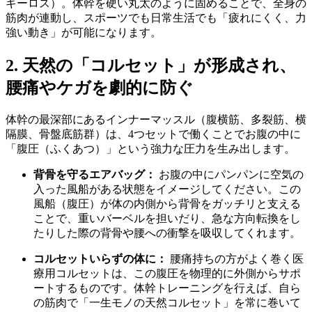
ギーロス）。体幹を硬い丸太のように固めることで、全身の
筋肉が連動し、スポーツでも日常生活でも「疲れにくく、力
強い動き」が可能になります。
2. 天然の「コルセット」が形成され、
腰痛やケガを劇的に防ぐ
体幹の最深部にあるインナーマッスル（腹横筋、多裂筋、横
隔膜、骨盤底筋群）は、4つセットで働くことでお腹の中に
「腹圧（ふくあつ）」という強力な圧力を生み出します。
背骨を守るエアバッグ：
お腹の中にパンパンに空気の
入った風船がある状態をイメージしてください。この
風船（腹圧）が体の内側から背骨をガッチリと支える
ことで、重いバーベルを担いだり、急な方向転換をし
たりした際の背骨や腰への衝撃を吸収してくれます。
コルセットいらずの体に：
腰痛持ちの方がよく巻く医
療用コルセットは、この腹圧を物理的に外側からサポ
ートするものです。体幹トレーニングを行えば、自ら
の筋肉で「一生モノの天然コルセット」を常に巻いて