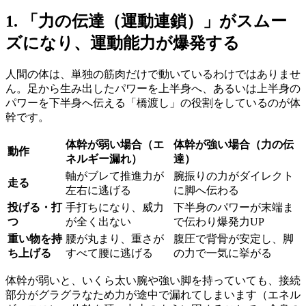
1. 「力の伝達（運動連鎖）」がスムー
ズになり、運動能力が爆発する
人間の体は、単独の筋肉だけで動いているわけではありませ
ん。足から生み出したパワーを上半身へ、あるいは上半身の
パワーを下半身へ伝える「橋渡し」の役割をしているのが体
幹です。
体幹が弱い場合（エ
体幹が強い場合（力の伝
動作
ネルギー漏れ）
達）
軸がブレて推進力が
腕振りの力がダイレクト
走る
左右に逃げる
に脚へ伝わる
投げる・打
手打ちになり、威力
下半身のパワーが末端ま
つ
が全く出ない
で伝わり爆発力UP
重い物を持
腰が丸まり、重さが
腹圧で背骨が安定し、脚
ち上げる
すべて腰に逃げる
の力で一気に挙がる
体幹が弱いと、いくら太い腕や強い脚を持っていても、接続
部分がグラグラなため力が途中で漏れてしまいます（エネル