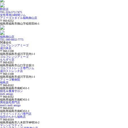
野田店
TEL:024-572-7475
女性専用24時間ジム
アミーゴスタイル福島御山店
〒960-8252
福島県福島市御山字稲荷田86-1
福島御山店
TEL:080-8832-7775
関連会社
ゴルフレンジアミーゴ
成川本店
〒960-1108
福島県福島市成川字宮内1-1
ゴルフレンジアミーゴ
もちずり店
〒960-8202
福島県福島市山口字古坂11
ゴルフストレッチ専門ジム
成川ストレッチ店
〒960-1108
福島県福島市成川字宮内1-1
アミーゴ整体院
福島店
〒960-8162
福島県福島市南町451-1
脱毛＆痩身サロン
meli amigo
〒960-8162
福島県福島市南町451-1
男性脱毛専門店
men's meli amigo
〒960-8162
福島県福島市南町451-1
ドライヘッドスパ専門店
仙豆のちから福島店
〒960-8164
福島県福島市八木田字神明56-2
マシンピラティス