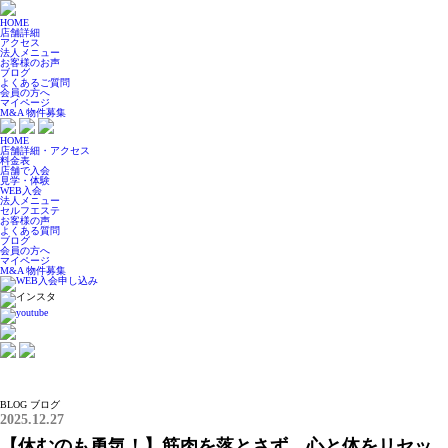
HOME
店舗詳細
アクセス
法人メニュー
お客様のお声
ブログ
よくあるご質問
会員の方へ
マイページ
M&A 物件募集
HOME
店舗詳細・アクセス
料金表
店舗で入会
見学・体験
WEB入会
法人メニュー
セルフエステ
お客様の声
よくある質問
ブログ
会員の方へ
マイページ
M&A 物件募集
BLOG
ブログ
2025.12.27
【休むのも勇気！】筋肉を落とさず、心と体をリセッ