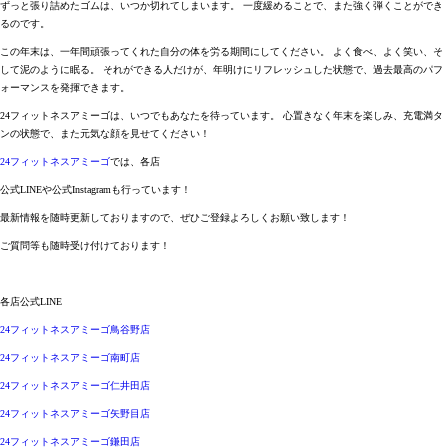
ずっと張り詰めたゴムは、いつか切れてしまいます。 一度緩めることで、また強く弾くことができ
るのです。
この年末は、一年間頑張ってくれた自分の体を労る期間にしてください。 よく食べ、よく笑い、そ
して泥のように眠る。 それができる人だけが、年明けにリフレッシュした状態で、過去最高のパフ
ォーマンスを発揮できます。
24フィットネスアミーゴは、いつでもあなたを待っています。 心置きなく年末を楽しみ、充電満タ
ンの状態で、また元気な顔を見せてください！
2
4フィットネスアミーゴ
では、各店
公式LINEや公式Instagramも行っています！
最新情報を随時更新しておりますので、ぜひご登録よろしくお願い致します！
ご質問等も随時受け付けております！
各店公式LINE
24フィットネスアミーゴ鳥谷野店
24フィットネスアミーゴ南町店
24フィットネスアミーゴ仁井田店
24フィットネスアミーゴ矢野目店
24フィットネスアミーゴ鎌田店