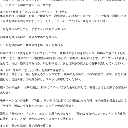
り、カロリーも消費できて一石二鳥です。
ルール2：食事は「タンパク質ファースト」だけ守る
年末年始は、お蕎麦、お酒、ご馳走など、誘惑が多いのは当たり前です。 ここで無理に我慢してス
トレスを溜めるのはやめましょう。ただし、たった一つだけルールを守ってください。
「何を食べるにしても、まずタンパク質から食べる」
お蕎麦を食べる前に、卵やカマボコを食べる。
ビールを飲む前に、枝豆や焼き鳥（塩）を食べる。
最初にタンパク質をお腹に入れておくことで、血糖値の急上昇を抑えられ、脂肪がつきにくくなり
ます。 また、血中のアミノ酸濃度が維持されるため、筋肉の分解も防げます。 **「タンパク質さえ
足りていれば、筋肉は守られる」**と割り切り、あとは家族や友人との食事を楽しんでください。
ルール3：来年の「なりたい体」を画像で保存する
年末は、体よりも「脳」を鍛えるチャンスです。 時間のある時に、SNSや雑誌で「来年、自分が目
指したい理想の体」の写真を探し、スマホに保存してください。
脳への刷り込み
： 人間の脳は、鮮明にイメージできたものに対して、実現しようと行動する習性が
あります。
モチベーションの燃料
： 年明け、寒い中ジムに行くのが億劫になった時、その画像を見返すだけで
「そうだ、俺はこうなるんだった」とスイッチが入ります。
漠然と「痩せたい」「大きくしたい」と思うのではなく、
「誰のような体になりたいか」を具体的
に決めておくこと
が、来年のロケットスタートを決めます。
まとめ：良い休息が、良い筋肉を育てる