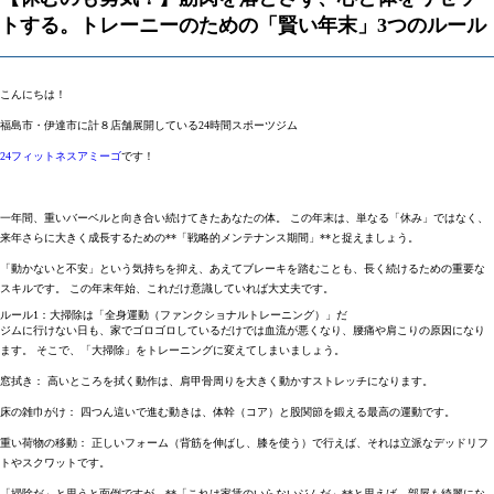
トする。トレーニーのための「賢い年末」3つのルール
こんにちは！
福島市・伊達市に計８店舗展開している24時間スポーツジム
24フィットネスアミーゴ
です！
一年間、重いバーベルと向き合い続けてきたあなたの体。 この年末は、単なる「休み」ではなく、
来年さらに大きく成長するための**「戦略的メンテナンス期間」**と捉えましょう。
「動かないと不安」という気持ちを抑え、あえてブレーキを踏むことも、長く続けるための重要な
スキルです。 この年末年始、これだけ意識していれば大丈夫です。
ルール1：大掃除は「全身運動（ファンクショナルトレーニング）」だ
ジムに行けない日も、家でゴロゴロしているだけでは血流が悪くなり、腰痛や肩こりの原因になり
ます。 そこで、
「大掃除」をトレーニングに変えてしまいましょう。
窓拭き
： 高いところを拭く動作は、肩甲骨周りを大きく動かすストレッチになります。
床の雑巾がけ
： 四つん這いで進む動きは、体幹（コア）と股関節を鍛える最高の運動です。
重い荷物の移動
： 正しいフォーム（背筋を伸ばし、膝を使う）で行えば、それは立派なデッドリフ
トやスクワットです。
「掃除だ」と思うと面倒ですが、**「これは家賃のいらないジムだ」**と思えば、部屋も綺麗にな