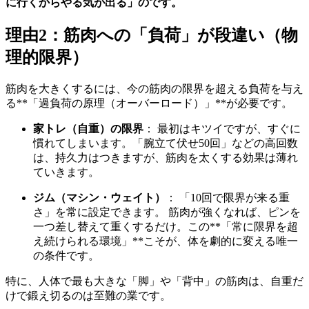
に行くからやる気が出る」のです。
理由2：筋肉への「負荷」が段違い（物
理的限界）
筋肉を大きくするには、今の筋肉の限界を超える負荷を与え
る**「過負荷の原理（オーバーロード）」**が必要です。
家トレ（自重）の限界
： 最初はキツイですが、すぐに
慣れてしまいます。「腕立て伏せ50回」などの高回数
は、持久力はつきますが、筋肉を太くする効果は薄れ
ていきます。
ジム（マシン・ウェイト）
： 「10回で限界が来る重
さ」を常に設定できます。 筋肉が強くなれば、ピンを
一つ差し替えて重くするだけ。この**「常に限界を超
え続けられる環境」**こそが、体を劇的に変える唯一
の条件です。
特に、人体で最も大きな「脚」や「背中」の筋肉は、自重だ
けで鍛え切るのは至難の業です。