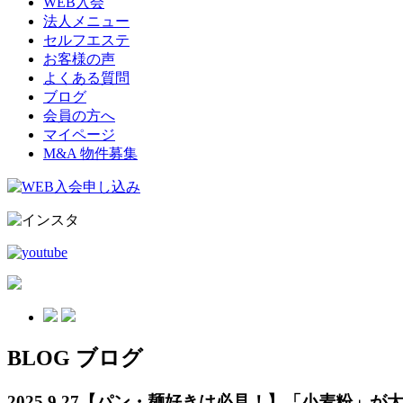
WEB入会
法人メニュー
セルフエステ
お客様の声
よくある質問
ブログ
会員の方へ
マイページ
M&A 物件募集
BLOG
ブログ
2025.9.27
【パン・麺好きは必見！】「小麦粉」が太