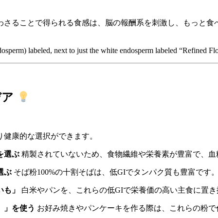
わさることで得られる食感は、脳の報酬系を刺激し、もっと食
dosperm) labeled, next to just the white endosperm labeled “Refined Fl
デア
り健康的な選択ができます。
を選ぶ
精製されていないため、食物繊維や栄養素が豊富で、血
選ぶ
そば粉100%の十割そばは、低GIでタンパク質も豊富です
いも」
白米やパンを、これらの低GIで栄養価の高い主食に置
）」を使う
お好み焼きやパンケーキを作る際は、これらの粉で