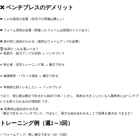
❌ ベンチプレスのデメリット
✖
ジムや器具が必要
（自宅での実施は難しい）
✖
フォーム習得が必要
（間違ったフォームは怪我のリスクあり）
✖
肩や肘に負担がかかる
（適切なウォームアップが必要）
🏆 結局どっちを選ぶべき？
✔
筋肥大・筋力アップが目的 → ベンチプレス
✔
初心者・自宅トレーニング派 → 腕立て伏せ
✔
健康維持・バランス強化 → 腕立て伏せ
✔
本格的な筋トレをしたい → ベンチプレス
つまり、
初心者は腕立て伏せから始めてOK！しかし、筋肉を大きくしたいなら最終的にはベンチプ
レスを取り入れるのが理想的
です。
🔥 効果的な組み合わせ方法
「腕立て伏せ vs ベンチプレス」ではなく、
両方を組み合わせることで効果を最大化
できます！
トレーニング例（週2～3回）
✅
ウォームアップ：軽い腕立て伏せ（10～15回）