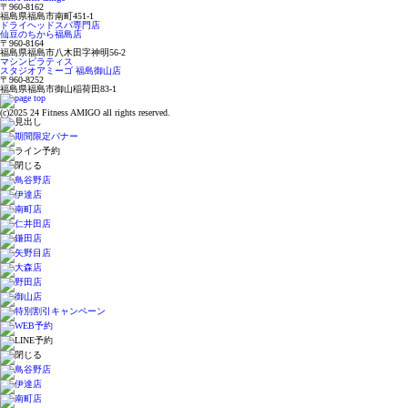
〒960-8162
福島県福島市南町451-1
ドライヘッドスパ専門店
仙豆のちから福島店
〒960-8164
福島県福島市八木田字神明56-2
マシンピラティス
スタジオアミーゴ 福島御山店
〒960-8252
福島県福島市御山稲荷田83-1
(c)2025 24 Fitness AMIGO all rights reserved.