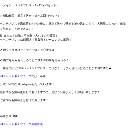
✅
メイン：ベンチプレス（8～12回×3セット）
✅
補助種目：腕立て伏せ（15～20回×3セット）
ベンチプレスで高負荷をかけた後に、腕立て伏せで筋肉を追い込むことで、
大胸筋にしっかり刺激
を与えることができます！
📝 まとめ｜結論：両方取り入れるのが最適！
✔ ベンチプレスは筋肥大・高負荷トレーニングに最適！
✔ 腕立て伏せはどこでもできて初心者向き！
✔ 両方を組み合わせることで最大の効果を得られる！
「腕立て伏せ100回 vs ベンチプレス」ではなく、うまく使い分けることが大切です💪🔥
2
4フィットネスアミーゴ
では、各店
公式LINEや公式Instagramも行っています！
最新情報を随時更新しておりますので、ぜひご登録よろしくお願い致します！
ご質問等も随時受け付けております！
各店公式LINE
24フィットネスアミーゴ鳥谷野店