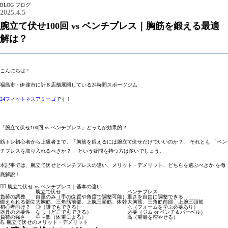
BLOG
ブログ
2025.4.5
腕立て伏せ100回 vs ベンチプレス｜胸筋を鍛える最適
解は？
こんにちは！
福島市・伊達市に計８店舗展開している24時間スポーツジム
24フィットネスアミーゴ
です！
「腕立て伏せ100回 vs ベンチプレス」どっちが効果的？
筋トレ初心者から上級者まで、
「胸筋を鍛えるには腕立て伏せだけでいいのか？」
それとも
「ベン
チプレスを取り入れるべきか？」
という疑問を持つ方は多いでしょう。
本記事では、
腕立て伏せとベンチプレスの違い、メリット・デメリット、どちらを選ぶべきか
を徹
底解説！
🏋️‍♂️ 腕立て伏せ vs ベンチプレス｜基本の違い
腕立て伏せ
ベンチプレス
負荷の調整
自重のみ（手の位置や角度で調整可能）
重さを自由に調整できる
鍛えられる部位
大胸筋、三角筋前部、上腕三頭筋、体幹
大胸筋、三角筋前部、上腕三頭筋
初心者向け？
◎（誰でもできる）
△（フォームを学ぶ必要あり）
器具の必要性
なし（どこでもできる）
必要（ジム or ベンチ＆バーベル）
負荷の強さ
中～低（体重による）
高（重量を増やせる）
💪 腕立て伏せのメリット・デメリット