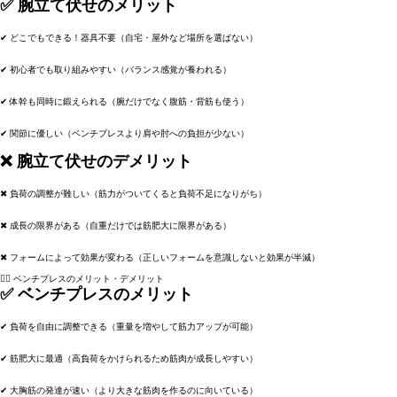
✅ 腕立て伏せのメリット
✔
どこでもできる！器具不要
（自宅・屋外など場所を選ばない）
✔
初心者でも取り組みやすい
（バランス感覚が養われる）
✔
体幹も同時に鍛えられる
（腕だけでなく腹筋・背筋も使う）
✔
関節に優しい
（ベンチプレスより肩や肘への負担が少ない）
❌ 腕立て伏せのデメリット
✖
負荷の調整が難しい
（筋力がついてくると負荷不足になりがち）
✖
成長の限界がある
（自重だけでは筋肥大に限界がある）
✖
フォームによって効果が変わる
（正しいフォームを意識しないと効果が半減）
🏋️‍♂️ ベンチプレスのメリット・デメリット
✅ ベンチプレスのメリット
✔
負荷を自由に調整できる
（重量を増やして筋力アップが可能）
✔
筋肥大に最適
（高負荷をかけられるため筋肉が成長しやすい）
✔
大胸筋の発達が速い
（より大きな筋肉を作るのに向いている）