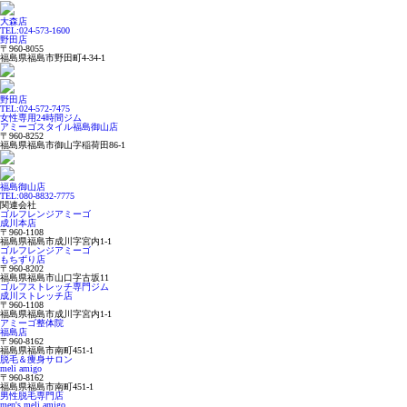
大森店
TEL:024-573-1600
野田店
〒960-8055
福島県福島市野田町4-34-1
野田店
TEL:024-572-7475
女性専用24時間ジム
アミーゴスタイル福島御山店
〒960-8252
福島県福島市御山字稲荷田86-1
福島御山店
TEL:080-8832-7775
関連会社
ゴルフレンジアミーゴ
成川本店
〒960-1108
福島県福島市成川字宮内1-1
ゴルフレンジアミーゴ
もちずり店
〒960-8202
福島県福島市山口字古坂11
ゴルフストレッチ専門ジム
成川ストレッチ店
〒960-1108
福島県福島市成川字宮内1-1
アミーゴ整体院
福島店
〒960-8162
福島県福島市南町451-1
脱毛＆痩身サロン
meli amigo
〒960-8162
福島県福島市南町451-1
男性脱毛専門店
men's meli amigo