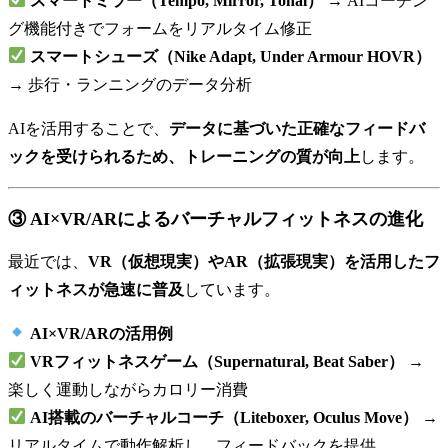
スマートミラー（Tempo, Mirror, Tonal）
→ AIコーチン
グ機能付きでフォームをリアルタイム修正
スマートシューズ（Nike Adapt, Under Armour HOVR）
→ 歩行・ランニングのデータ分析
AIを活用することで、
データに基づいた正確なフィードバ
ックを受けられるため、トレーニングの質が向上
します。
③ AI×VR/ARによるバーチャルフィットネスの進化
最近では、
VR（仮想現実）やAR（拡張現実）を活用したフ
ィットネスが急速に普及
しています。
AI×VR/ARの活用例
VRフィットネスゲーム（Supernatural, Beat Saber）
→
楽しく運動しながらカロリー消費
AI搭載のバーチャルコーチ（Liteboxer, Oculus Move）
→
リアルタイムで動作解析し、フィードバックを提供