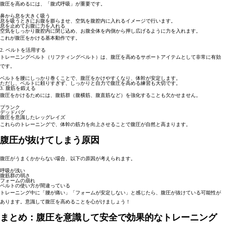
腹圧を高めるには、「腹式呼吸」が重要です。
鼻から息を大きく吸う
息を吸うときにお腹を膨らませ、空気を腹腔内に入れるイメージで行います。
息を止めてお腹に力を入れる
空気をしっかり腹腔内に閉じ込め、お腹全体を内側から押し広げるように力を入れます。
これが
腹圧をかける基本動作
です。
2. ベルトを活用する
トレーニングベルト（リフティングベルト）は、腹圧を高めるサポートアイテムとして非常に有効
です。
ベルトを腰にしっかり巻くことで、腹圧をかけやすくなり、体幹が安定します。
ただし、ベルトに頼りすぎず、しっかりと自力で腹圧を高める練習も大切です。
3. 腹筋を鍛える
腹圧をかけるためには、腹筋群（腹横筋、腹直筋など）を強化することも欠かせません。
プランク
デッドバグ
腹圧を意識したレッグレイズ
これらのトレーニングで、
体幹の筋力を向上
させることで腹圧が自然と高まります。
腹圧が抜けてしまう原因
腹圧がうまくかからない場合、以下の原因が考えられます。
呼吸が浅い
腹筋群の弱さ
フォームの崩れ
ベルトの使い方が間違っている
トレーニング中に「腰が痛い」「フォームが安定しない」と感じたら、腹圧が抜けている可能性が
あります。意識して腹圧を高めることを心がけましょう！
まとめ：腹圧を意識して安全で効果的なトレーニング