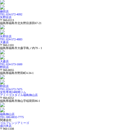
鎌田店
TEL:024-572-4092
矢野目店
〒960-0113
福島県福島市北矢野目原田67-21
矢野目店
TEL:024-572-4883
大森店
〒960-1101
福島県福島市大森字島ノ内79－1
大森店
TEL:024-573-1600
野田店
〒960-8055
福島県福島市野田町4-34-1
野田店
TEL:024-572-7475
女性専用24時間ジム
アミーゴスタイル福島御山店
〒960-8252
福島県福島市御山字稲荷田86-1
福島御山店
TEL:080-8832-7775
関連会社
ゴルフレンジアミーゴ
成川本店
〒960-1108