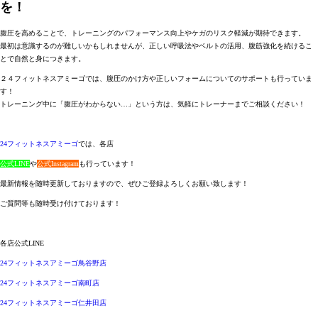
を！
腹圧を高めることで、トレーニングのパフォーマンス向上やケガのリスク軽減が期待できます。
最初は意識するのが難しいかもしれませんが、正しい呼吸法やベルトの活用、腹筋強化を続けるこ
とで自然と身につきます。
２４フィットネスアミーゴでは、腹圧のかけ方や正しいフォームについてのサポートも行っていま
す！
トレーニング中に「腹圧がわからない…」という方は、気軽にトレーナーまでご相談ください！
24フィットネスアミーゴ
では、各店
公式LINE
や
公式Instagram
も行っています！
最新情報を随時更新しておりますので、ぜひご登録よろしくお願い致します！
ご質問等も随時受け付けております！
各店公式LINE
24フィットネスアミーゴ鳥谷野店
24フィットネスアミーゴ南町店
24フィットネスアミーゴ仁井田店