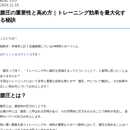
BLOG
ブログ
2024.12.18
腹圧の重要性と高め方｜トレーニング効果を最大化す
る秘訣
こんにちは！
福島市・伊達市に計７店舗展開している24時間スポーツジム
24フィットネスアミーゴ
です！
「腹圧って何？」「トレーニング中に腹圧を意識するってどういうこと？」と疑問に思ったことは
ありませんか？
今回はトレーニングにおいて非常に重要な役割を果たす**「腹圧」**について解説し、その効果や
正しい高め方についてお伝えします！
腹圧とは？
腹圧とは、
腹腔内の圧力
のことです。
お腹の中には「腹腔」と呼ばれる空間があり、その空間内に圧力をかけることで体幹が安定し、
姿
勢やパワーの出力が向上
します。
特に重い重量を扱うトレーニングや、体幹が重要なスポーツ動作において、腹圧を高めることはパ
フォーマンス向上やケガ防止に欠かせません。