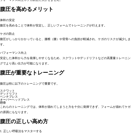
腹圧を高めるメリット
体幹の安定
腹圧を高めることで体幹が安定し、正しいフォームでトレーニングが行えます。
ケガの防止
腹圧がしっかりかかっていると、腰椎（腰）や背骨への負担が軽減され、ケガのリスクが減少しま
す。
パフォーマンス向上
安定した体幹から力を発揮しやすくなるため、スクワットやデッドリフトなどの高重量トレーニン
グでより高い出力が可能になります。
腹圧が重要なトレーニング
腹圧は特に以下のトレーニングで重要です。
スクワット
デッドリフト
ベンチプレス
オーバーヘッドプレス
懸垂
これらのトレーニングでは、体幹が崩れてしまうと力を十分に発揮できず、フォームが崩れてケガ
の原因にもなります。
腹圧の正しい高め方
1. 正しい呼吸法をマスターする