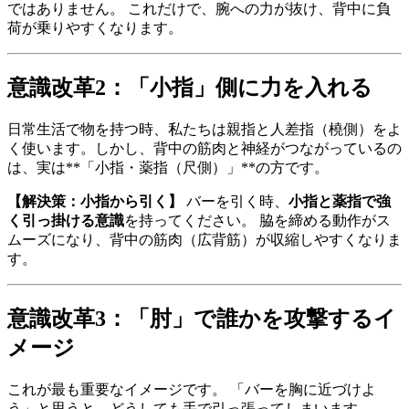
ではありません。 これだけで、腕への力が抜け、背中に負
荷が乗りやすくなります。
意識改革2：「小指」側に力を入れる
日常生活で物を持つ時、私たちは親指と人差指（橈側）をよ
く使います。しかし、背中の筋肉と神経がつながっているの
は、実は**「小指・薬指（尺側）」**の方です。
【解決策：小指から引く】
バーを引く時、
小指と薬指で強
く引っ掛ける意識
を持ってください。 脇を締める動作がス
ムーズになり、背中の筋肉（広背筋）が収縮しやすくなりま
す。
意識改革3：「肘」で誰かを攻撃するイ
メージ
これが最も重要なイメージです。 「バーを胸に近づけよ
う」と思うと、どうしても手で引っ張ってしまいます。