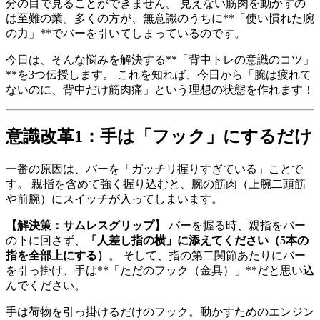
分の目で見ることができません。 見えない筋肉を動かすの
は至難の業。多くの方が、無意識のうちに**「使い慣れた腕
の力」**でバーを引いてしまっているのです。
今日は、そんな悩みを解決する**「背中トレの意識のコツ」
**を3つ伝授します。 これを知れば、今日から「腕は疲れて
ないのに、背中だけ筋肉痛」という理想の状態を作れます！
意識改革1：手は「フック」にするだけ
一番の原因は、バーを「ガッチリ握りすぎている」ことで
す。 親指を含めて強く握り込むと、腕の筋肉（上腕二頭筋
や前腕）にスイッチが入ってしまいます。
【解決策：サムレスグリップ】
バーを握る時、親指をバー
の下に回さず、
「人差し指の横」に添えてください（5本の
指を全部上にする）
。 そして、指の第二関節あたりにバー
を引っ掛け、手は**「ただのフック（金具）」**だと思い込
んでください。
手は荷物を引っ掛けるだけのフック。動かすためのエンジン